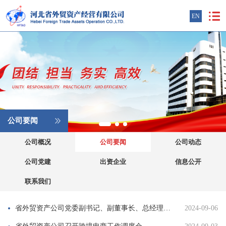
EN
公司要闻
公司概况
公司要闻
公司动态
公司党建
出资企业
信息公开
联系我们
省外贸资产公司党委副书记、副董事长、总经理李玉民带队到石家庄跨境电商综合公共服务平台考察调研
2024-09-06